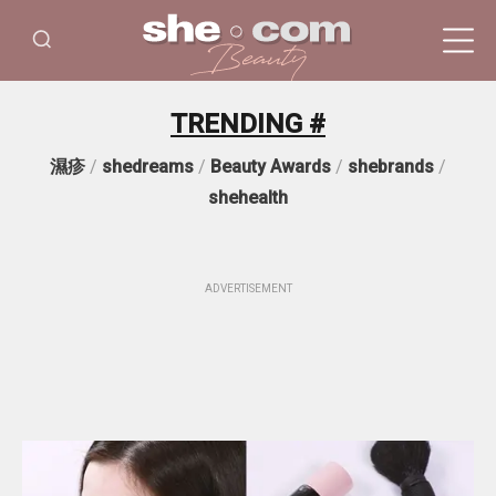
TRENDING #
濕疹
/
shedreams
/
Beauty Awards
/
shebrands
/
shehealth
ADVERTISEMENT