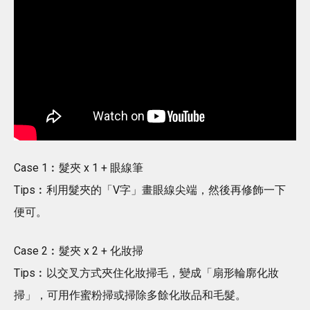
Case 1︰髮夾 x 1 + 眼線筆
Tips︰利用髮夾的「V字」畫眼線尖端，然後再修飾一下
便可。
Case 2︰髮夾 x 2 + 化妝掃
Tips︰以交叉方式夾住化妝掃毛，變成「扇形輪廓化妝
掃」，可用作蜜粉掃或掃除多餘化妝品和毛髮。