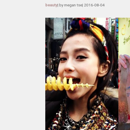
beauty
| by
megan tse
|
2016-08-04