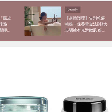
beauty
「屍皮
【身體護理】告別乾癢
球熱
粗糙！保養黃金法則3大
製膠原
步驟擁有光滑嫩肌 好用
「痛到
磨砂膏、身體乳液推介
肌」