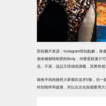
部份圖片來源：Instagram唔知點解
個食極都唔曉肥的Body，仲要蛋糕薯片
息。不過，說話又唔係咁講嘅，其實骨感
臉無半両肉雖然大家都在追求V臉，但一
特別憔悴和疲憊，所以次次化妝都要用大量H