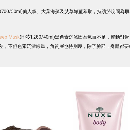
K$700/50ml)仙人掌、大葉海藻及艾草嫩薑萃取，持續於晚間為肌
leep Mask
(HK$1,280/40ml)黑色素沉澱因為氣血不足，運動對骨
差，不但色素沉澱嚴重，角質層也特別厚，除了臉部，身體都要