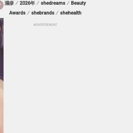
濕疹
/
2026年
/
shedreams
/
Beauty
Awards
/
shebrands
/
shehealth
ADVERTISEMENT