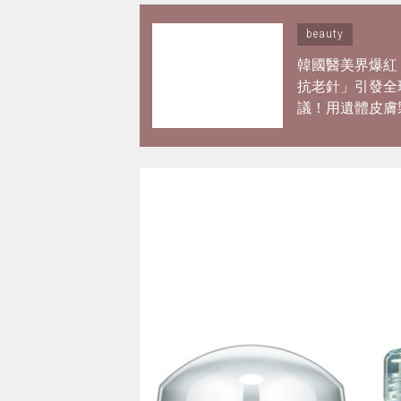
beauty
韓國醫美界爆紅
抗老針」引發全
議！用遺體皮膚
蛋白？網紅大讚
極致但還原BB