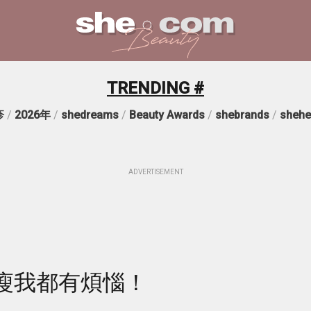
TRENDING #
疹
/
2026年
/
shedreams
/
Beauty Awards
/
shebrands
/
shehe
ADVERTISEMENT
瘦我都有煩惱！