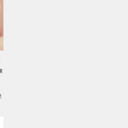
一
嘆
更