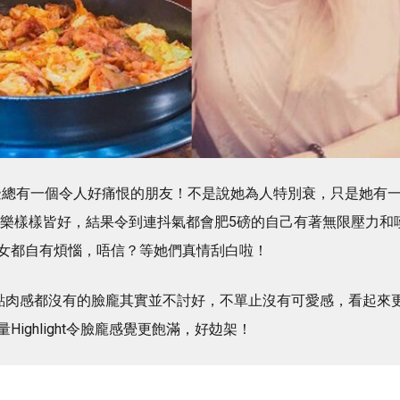
，身邊總有一個令人好痛恨的朋友！不是說她為人特別衰，只是她有
可樂樣樣皆好，結果令到連抖氣都會肥5磅的自己有著無限壓力和
女都自有煩惱，唔信？等她們真情刮白啦！
點肉感都沒有的臉龐其實並不討好，不單止沒有可愛感，看起來
ighlight令臉龐感覺更飽滿，好攰架！