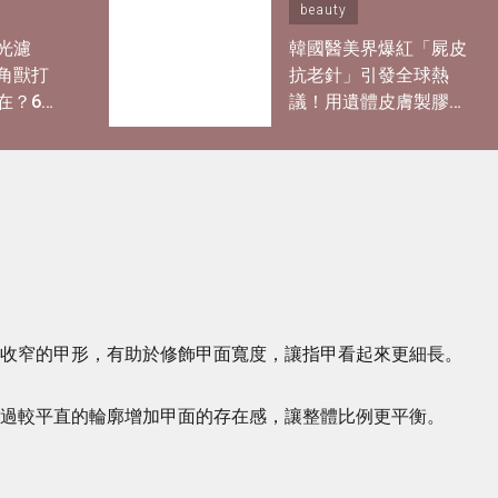
beauty
光濾
韓國醫美界爆紅「屍皮
角獸打
抗老針」引發全球熱
在？6款
議！用遺體皮膚製膠原
輕鬆畫出
蛋白？網紅大讚「痛到
感
極致但還原BB肌」
內收窄的甲形，有助於修飾甲面寬度，讓指甲看起來更細長。
透過較平直的輪廓增加甲面的存在感，讓整體比例更平衡。