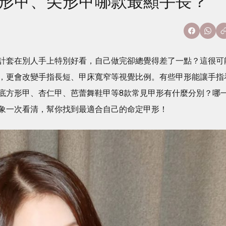
圓形甲、尖形甲哪款最顯手長？
計套在別人手上特別好看，自己做完卻總覺得差了一點？這很可
，更會改變手指長短、甲床寬窄等視覺比例。有些甲形能讓手指
底方形甲、杏仁甲、芭蕾舞鞋甲等8款常見甲形有什麼分別？哪
象一次看清，幫你找到最適合自己的命定甲形！