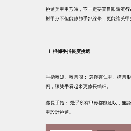
挑選美甲甲形時，不一定要盲目跟隨流行
對甲形不但能修飾手部線條，更能讓美甲
根據手指長度挑選
手指較短、較圓潤： 選擇杏仁甲、橢圓
例，讓雙手看起來更修長纖細。
纖長手指： 幾乎所有甲形都能駕馭，無
甲設計挑選。