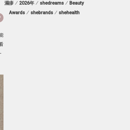
濕疹
/
2026年
/
shedreams
/
Beauty
Awards
/
shebrands
/
shehealth
能
看
一