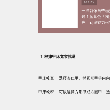
beauty
一掃就像自帶極
鏡！藍紫色「獨
亮」到底魅力何
夢幻打亮推薦 
韓妞空靈仙氣妝
根據甲床寬窄挑選
甲床較寬： 選擇杏仁甲、橢圓形甲等向
甲床較窄： 可以選擇方形甲或方圓甲，