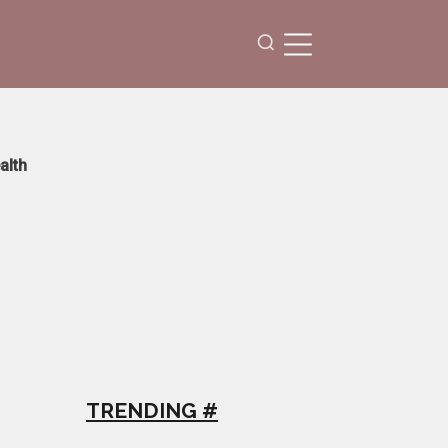
alth
甲
TRENDING #