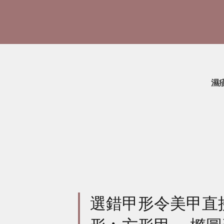
濕
選錯甲形令美甲直