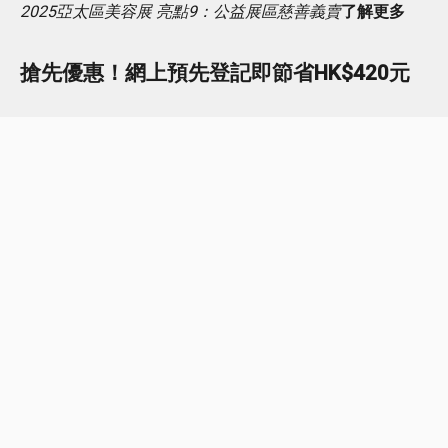
2025亞太區美容展 亮點9：公益展區慈善義賣
了解更多
搶先優惠！網上預先登記即節省HK$420元
有興趣投身美容行業，或想了解更多美容產品的資訊和趨
勢，就記得在網上預先登記！只要於11月5日前成功完成
網上登記，即可節省HK$420元現場登記費用，千萬不要
錯過！
立即登記
*本展覽會只供業內人士參觀，十八歲以下人士恕不招待。
*主辦機構有權拒絕大會認為不適當的登記人士進場，或在