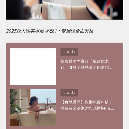
2025亞太區美容展 亮點1：雙展區全面升級
beauty
韓國醫美界爆紅「屍皮抗老
針」引發全球熱議！用遺體皮
膚製膠原蛋白？網紅大讚「痛
到極致但還原BB肌」
beauty
【身體護理】告別乾癢粗糙！
保養黃金法則3大步驟擁有光
滑嫩肌 好用磨砂膏、身體乳液
推介