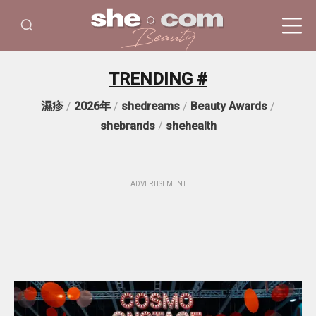
TRENDING #
濕疹
/
2026年
/
shedreams
/
Beauty Awards
/
shebrands
/
shehealth
ADVERTISEMENT