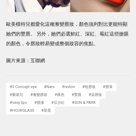
歐美模特兒都愛化這種漸變唇妝，顏色強列對比更能特顯
她們的豐唇。 另外，她們必選鮮紅、深紅、莓紅這些搶眼
的顏色，令唇妝輕易變成整個妝容的焦點。
圖片來源：互聯網
#
3 Concept eye
#
Nars
#
revlon
#
咬唇妝
#
唇筆
#
樂基兒
#
漸變唇妝
#
裸色
#
豐唇
#
染唇妝
#
sexy lips
#
唇漆
#
豆沙紅
#
SON & PARK
#
HOURGLASS
#
星星