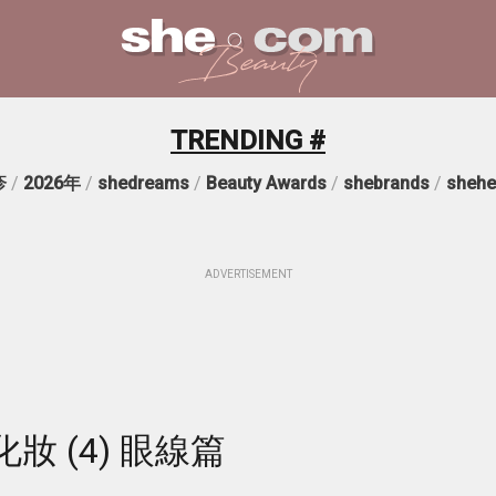
TRENDING #
疹
/
2026年
/
shedreams
/
Beauty Awards
/
shebrands
/
shehe
ADVERTISEMENT
 (4) 眼線篇