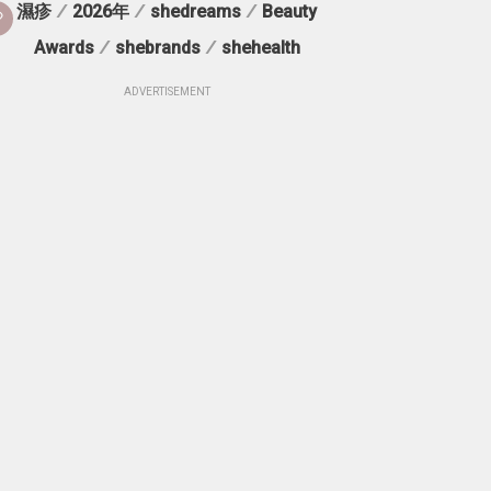
濕疹
/
2026年
/
shedreams
/
Beauty
Awards
/
shebrands
/
shehealth
ADVERTISEMENT