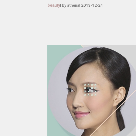
beauty
| by
athena
|
2013-12-24