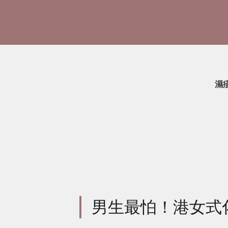
濕
男生最怕！港女式化妝