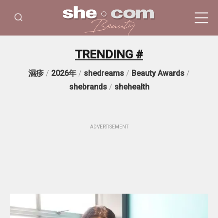
TRENDING #
濕疹
/
2026年
/
shedreams
/
Beauty Awards
/
shebrands
/
shehealth
ADVERTISEMENT