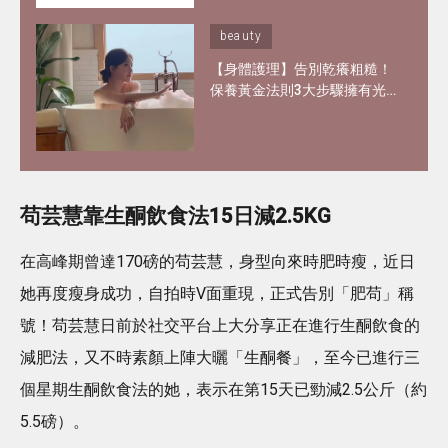
beauty
【身體護理】告別乾癢粗糙！
保養黃金法則3大步驟擁有光
滑嫩肌 好用磨砂膏、身體乳液
推介
苟芸慧靠生酮飲食法15日減2.5KG
在高峰期曾達170磅的苟芸慧，身型向來時肥時瘦，近日
她再度瘦身成功，自拍時V面重現，正式告別「肥苟」稱
號！苟芸慧日前於社交平台上大分享正在進行生酮飲食的
減肥法，又不時素顏上陣大曬「生酮餐」，至今已進行三
個星期生酮飲食法的她，表示在第15天已勁減2.5公斤（約
5.5磅）。