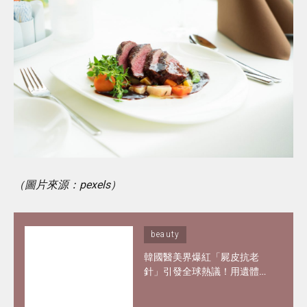
（圖片來源：pexels）
beauty
韓國醫美界爆紅「屍皮抗老
針」引發全球熱議！用遺體皮
膚製膠原蛋白？網紅大讚「痛
到極致但還原BB肌」