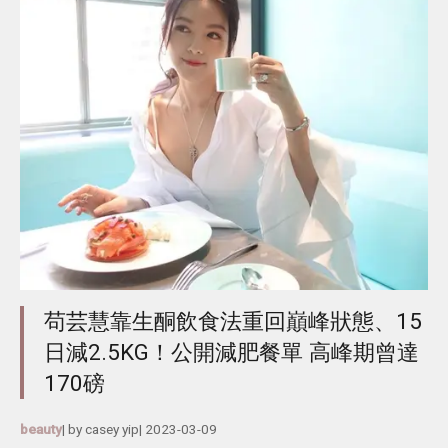
苟芸慧靠生酮飲食法重回巔峰狀態、15
日減2.5KG！公開減肥餐單 高峰期曾達
170磅
beauty
| by
casey yip
|
2023-03-09