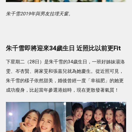
朱千雪2019年與男友拉埋天窗。
朱千雪即將迎來34歲生日 近照比以前更Fit
下星期二（28日）是朱千雪的34歲生日，一班好姊妹湯洛
雯、岑杏賢、蔣家旻和張嘉兒就為她慶生。從近照可見，
朱千雪的樣子依然甜美，婚後曾經一度「幸福肥」的她更
成功瘦身，比起當年參選港姐時，現在更散發著氣質！