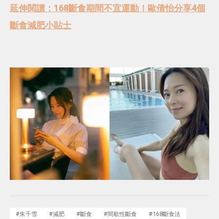
延伸閱讀：168斷食期間不宜運動！歐倩怡分享4個
斷食減肥小貼士
#
朱千雪
#
減肥
#
斷食
#
間歇性斷食
#
168斷食法