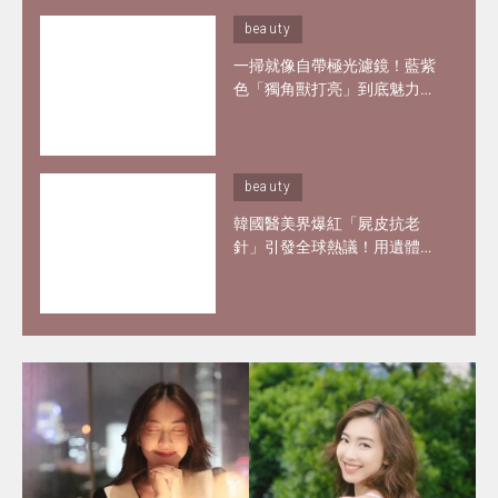
beauty
一掃就像自帶極光濾鏡！藍紫
色「獨角獸打亮」到底魅力何
在？6款夢幻打亮推薦 輕鬆畫
出韓妞空靈仙氣妝感
beauty
韓國醫美界爆紅「屍皮抗老
針」引發全球熱議！用遺體皮
膚製膠原蛋白？網紅大讚「痛
到極致但還原BB肌」