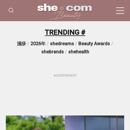
TRENDING #
濕疹
/
2026年
/
shedreams
/
Beauty Awards
/
shebrands
/
shehealth
ADVERTISEMENT