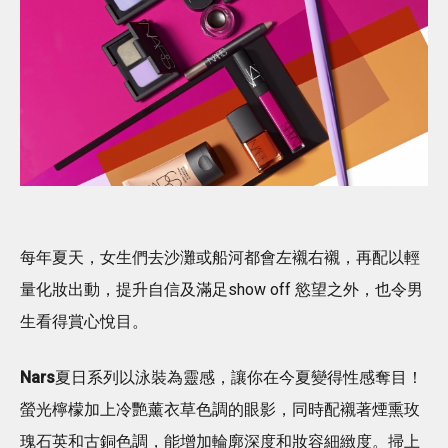
每年夏天，女生們去沙灘或船河都會左襯右襯，再配以輕
量化妝出動，提升自信及滿足show off 慾望之外，也令男
生看得賞心悅目。
Nars
夏日系列以泳裝為靈感，讓你在今夏變得性感奪目！
螢光檸檬加上冷艷薰衣草色調的眼影，同時配襯著煙熏玫
瑰石英和古銅色調，能增加輪廓深度和妝容細緻度。掃上