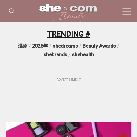
TRENDING #
濕疹
/
2026年
/
shedreams
/
Beauty Awards
/
shebrands
/
shehealth
ADVERTISEMENT