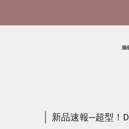
濕
新品速報─超型！Di