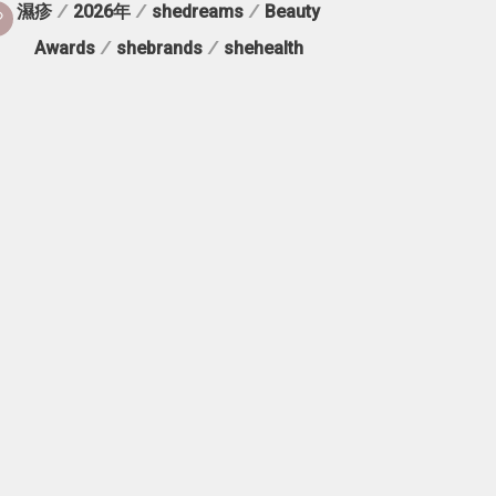
濕疹
/
2026年
/
shedreams
/
Beauty
Awards
/
shebrands
/
shehealth