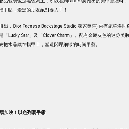
品包裝也是黑色為主，所以看到Dior 即將推出的美甲套裝時，
指甲貼，愛黑的朋友絕對要入手！
推出，Dior Facesss Backstage Studio 獨家發售) 內有施華洛世
cky Star」及「Clover Charm」。配有金屬灰色的迷你美
去把水晶鑲在指甲上，塑造閃爍細緻的時尚甲藝。
場加映！以色列潤手霜