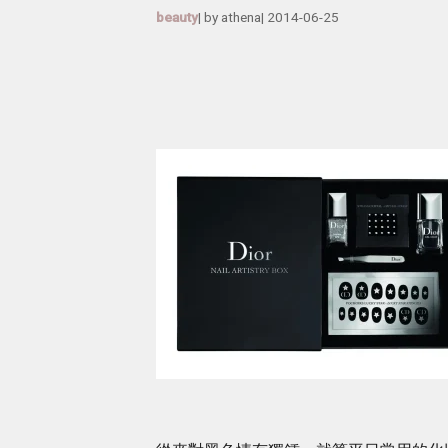
beauty
| by
athena
|
2014-06-25