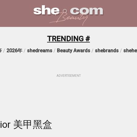
TRENDING #
疹
/
2026年
/
shedreams
/
Beauty Awards
/
shebrands
/
shehe
ADVERTISEMENT
or 美甲黑盒