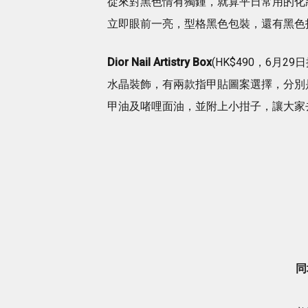
從來對黑色情有獨鍾，就算平日常用的化妝
立即眼前一亮，型格黑色包裝，還有黑色
Dior Nail Artistry Box
(HK$490，6月29日
水晶裝飾，有兩款指甲貼圖案選擇，分別是「Lu
甲油及啫哩面油，並附上小拑子，讓大家
同