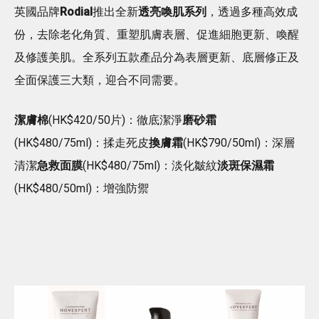
英國品牌
Rodial
推出全新
透亮喚肌系列
，透過多種高效成
份，去除老化角質、重塑肌膚表層、促進細胞更新、喚醒
及修護美肌。全系列五款產品分為表層更新、底層修正及
全面保護三大類，迎合不同需要。
潔膚棉
(HK$420/50片)：徹底潔淨
磨砂霜
(HK$480/75ml)：揉走死皮
換膚霜
(HK$790/50ml)：深層
清潔
急救面膜
(HK$480/75ml)：淡化皺紋
淡斑保濕霜
(HK$480/50ml)：增強防禦