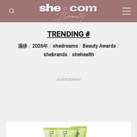
TRENDING #
濕疹
/
2026年
/
shedreams
/
Beauty Awards
/
shebrands
/
shehealth
ADVERTISEMENT