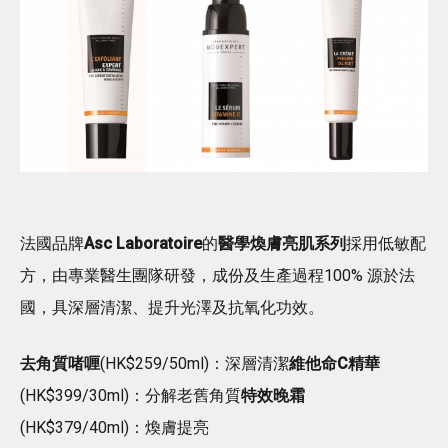
法國品牌
Asc Laboratoire
的
醫學煥膚亮肌系列
採用低敏配
方，由專業醫生團隊研發，成份及生產過程100% 源於法
國，具深層清潔、提升光澤及抗氧化功效。
去角質啫喱
(HK$259/50ml)：深層清潔
維他命C精華
(HK$399/30ml)：分解老舊角質
特效晚霜
(HK$379/40ml)：煥膚提亮