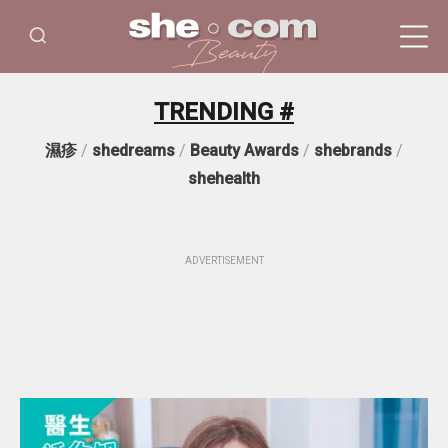
TRENDING #
濕疹
/
shedreams
/
Beauty Awards
/
shebrands
/
shehealth
ADVERTISEMENT