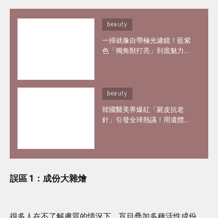
beauty
一掃就像自帶極光濾鏡！藍紫
色「獨角獸打亮」到底魅力何
在？6款夢幻打亮推薦 輕鬆畫
出韓妞空靈仙氣妝感
beauty
韓國醫美界爆紅「屍皮抗老
針」引發全球熱議！用遺體皮
膚製膠原蛋白？網紅大讚「痛
到極致但還原BB肌」
誤區 1：
成份大雜燴
很多人在不了解膚質的情況下，盲目疊加多種活性成份，