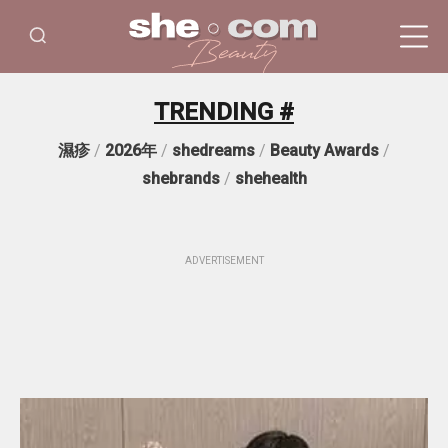
TRENDING #
濕疹
/
2026年
/
shedreams
/
Beauty Awards
/
shebrands
/
shehealth
ADVERTISEMENT