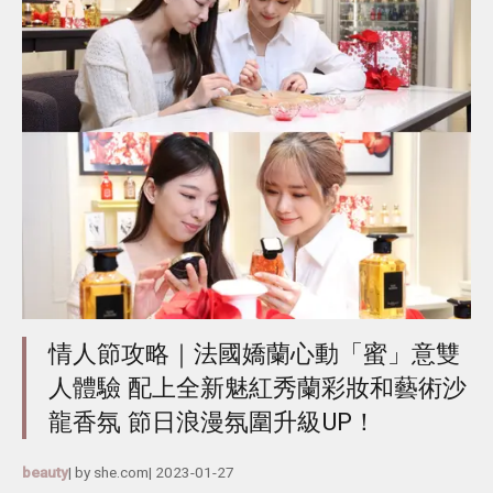
情人節攻略｜法國嬌蘭心動「蜜」意雙
人體驗 配上全新魅紅秀蘭彩妝和藝術沙
龍香氛 節日浪漫氛圍升級UP！
beauty
| by
she.com
|
2023-01-27