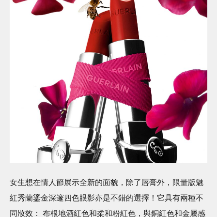
女生想在情人節展示全新的面貌，除了唇膏外，限量版魅
紅秀蘭鎏金深邃四色眼影亦是不錯的選擇！它具有兩種不
同妝效： 布根地酒紅色和柔和粉紅色，與銅紅色和金屬感