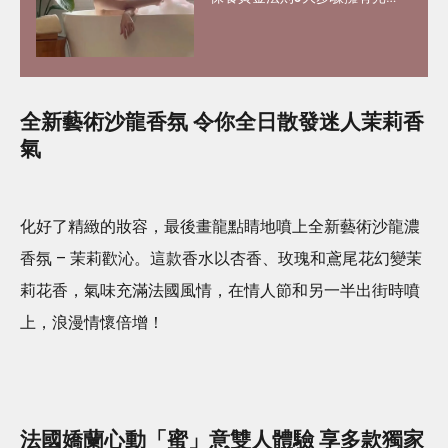
滑嫩肌 好用磨砂膏、身體乳液
推介
全新藝術沙龍香氛 令你全日散發迷人茉莉香
氣
化好了精緻的妝容，最後畫龍點睛地噴上全新藝術沙龍濃
香氛 – 茉莉歡沁。這款香水以杏香、玫瑰和鳶尾花幻變茉
莉花香，氣味充滿法國風情，在情人節和另一半出街時噴
上，浪漫情懷倍增！
法國嬌蘭心動「蜜」意雙人體驗 享多款獨家