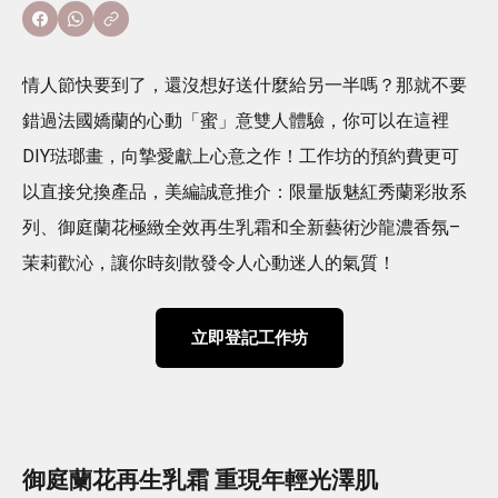
情人節快要到了，還沒想好送什麼給另一半嗎？那就不要
錯過法國嬌蘭的心動「蜜」意雙人體驗，你可以在這裡
DIY琺瑯畫，向摯愛獻上心意之作！工作坊的預約費更可
以直接兌換產品，美編誠意推介：限量版魅紅秀蘭彩妝系
列、御庭蘭花極緻全效再生乳霜和全新藝術沙龍濃香氛–
茉莉歡沁，讓你時刻散發令人心動迷人的氣質！
立即登記工作坊
御庭蘭花再生乳霜 重現年輕光澤肌