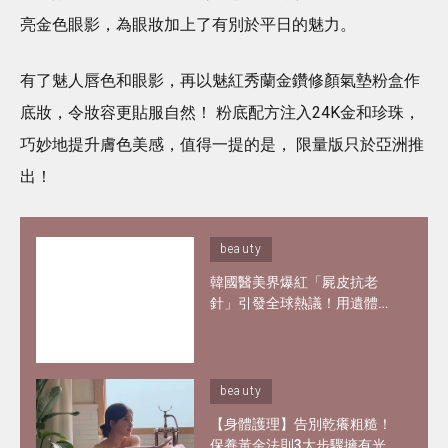
亮金色眼影，為眼妝加上了有別於平日的魅力。
有了魅人唇色和眼影，再以魅紅秀蘭金鑽修顏氣墊粉盒作
底妝，令妝容更貼服自然！ 粉底配方注入24K金和珍珠，
巧妙地提升膚色美感，值得一提的是， 限量版只於亞洲推
出！
beauty
韓國醫美界爆紅「屍皮抗老
針」引發全球熱議！用遺體皮
膚製膠原蛋白？網紅大讚「痛
到極致但還原BB肌」
beauty
【身體護理】告別乾癢粗糙！
保養黃金法則3大步驟擁有光