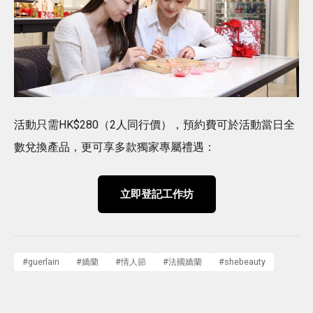
活動只需HK$280（2人同行價），預約費可於活動當日全
數兌換產品，更可享多款獨家專屬禮遇：
立即登記工作坊
#
guerlain
#
嬌蘭
#
情人節
#
法國嬌蘭
#
shebeauty