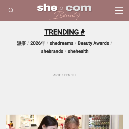
TRENDING #
濕疹
/
2026年
/
shedreams
/
Beauty Awards
/
shebrands
/
shehealth
ADVERTISEMENT