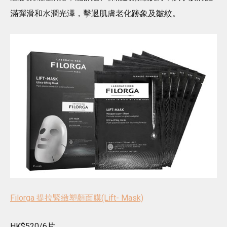
滿彈滑和水潤光澤，擊退肌膚老化跡象及皺紋。
Filorga 提拉緊緻塑顏面膜(Lift- Mask)
HK$520/6片