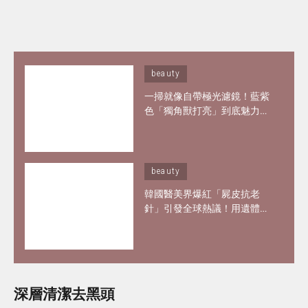
beauty
一掃就像自帶極光濾鏡！藍紫
色「獨角獸打亮」到底魅力何
在？6款夢幻打亮推薦 輕鬆畫
出韓妞空靈仙氣妝感
beauty
韓國醫美界爆紅「屍皮抗老
針」引發全球熱議！用遺體皮
膚製膠原蛋白？網紅大讚「痛
到極致但還原BB肌」
深層清潔去黑頭