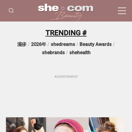
TRENDING #
濕疹
/
2026年
/
shedreams
/
Beauty Awards
/
shebrands
/
shehealth
ADVERTISEMENT