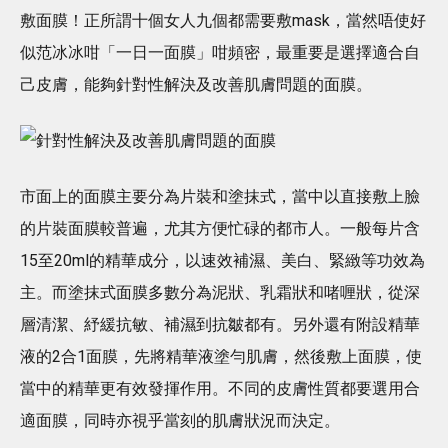
敷面膜！正所謂十個女人九個都需要敷mask，當然唔使好
似范冰冰咁「一日一面膜」咁頻密，最重要是選擇適合自
己皮膚，能夠針對性解決及改善肌膚問題的面膜。
市面上的面膜主要分為片裝和塗抹式，當中以直接敷上臉
的片裝面膜較普遍，尤其方便忙碌的都市人。一般每片含
15至20ml的精華成分，以速效補濕、美白、緊緻等功效為
主。而塗抹式面膜多數分為泥狀、乳霜狀和啫喱狀，從深
層清潔、紓緩抗敏、補濕到抗皺都有。另外還有附設精華
液的2合1面膜，先將精華液塗勻肌膚，然後敷上面膜，使
當中的精華更有效發揮作用。不同的皮膚性質都要選用合
適面膜，同時亦視乎當刻的肌膚狀況而決定。