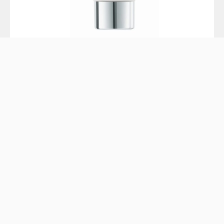
Givenchy 花漾鑽肌淨白補濕面膜(BRIGHTENING FRESH
MOISTURE MASK)
HK$600/75ml
蘊含高濃度獨家亮白複合物、白蘑菇萃取物，淡淡芬芳花
香；既可敷面膜，又可當作底霜使用，質感水潤，補濕效
果明顯。
#
mask
#
保養
#
敷面膜
#
編輯推介
#
面膜
#
宅在家