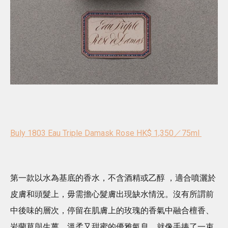
Buly 1803 Eau Triple Damask Rose HK$ 1,350／75ml
第一款以水為基底的香水，不含酒精或乙醇 ，適合噴灑於
皮膚和頭髮上，毋需擔心髮膚出現缺水情況。沒有所謂前
中後味的層次，停留在肌膚上的玫瑰的香氣中融合檀香、
岩蘭草與生薑，溫柔又甜蜜的優雅氣息，就像手捧了一束