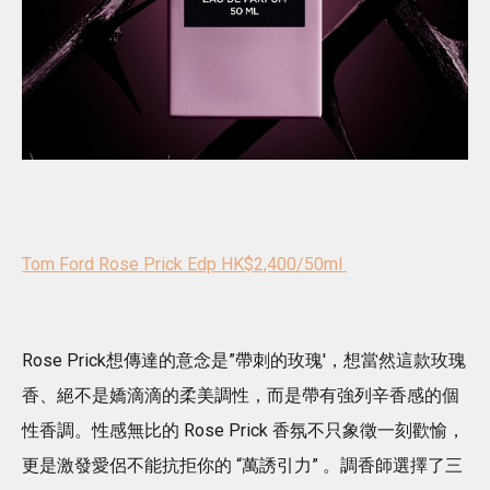
Tom Ford Rose Prick Edp HK$2,400/50ml
Rose Prick想傳達的意念是”帶刺的玫瑰'，想當然這款玫瑰
香、絕不是嬌滴滴的柔美調性，而是帶有強列辛香感的個
性香調。性感無比的 Rose Prick 香氛不只象徵一刻歡愉，
更是激發愛侶不能抗拒你的 “萬誘引力” 。調香師選擇了三