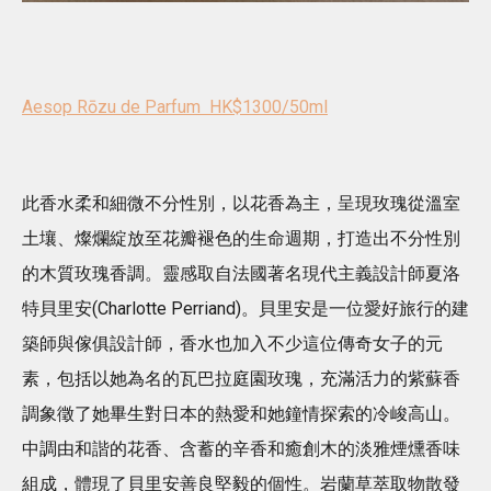
Aesop Rōzu de Parfum HK$1300/50ml
此香水柔和細微不分性別，以花香為主，呈現玫瑰從溫室
土壤、燦爛綻放至花瓣褪色的生命週期，打造出不分性別
的木質玫瑰香調。靈感取自法國著名現代主義設計師夏洛
特貝里安(Charlotte Perriand)。貝里安是一位愛好旅行的建
築師與傢俱設計師，香水也加入不少這位傳奇女子的元
素，包括以她為名的瓦巴拉庭園玫瑰，充滿活力的紫蘇香
調象徵了她畢生對日本的熱愛和她鐘情探索的冷峻高山。
中調由和諧的花香、含蓄的辛香和癒創木的淡雅煙燻香味
組成，體現了貝里安善良堅毅的個性。岩蘭草萃取物散發