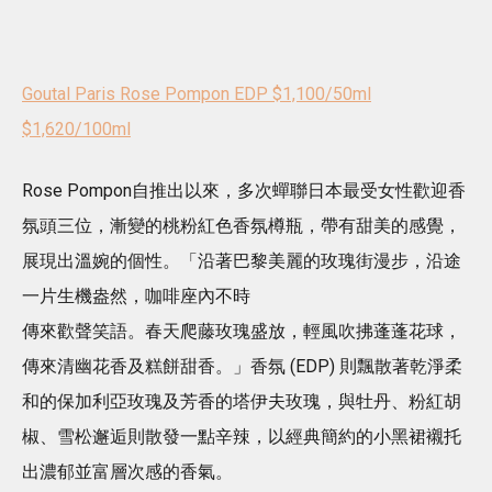
Goutal Paris Rose Pompon EDP $1,100/50ml
$1,620/100ml
Rose Pompon自推出以來，多次蟬聯日本最受女性歡迎香
氛頭三位，漸變的桃粉紅色香氛樽瓶，帶有甜美的感覺，
展現出溫婉的個性。「沿著巴黎美麗的玫瑰街漫步，沿途
一片生機盎然，咖啡座內不時
傳來歡聲笑語。春天爬藤玫瑰盛放，輕風吹拂蓬蓬花球，
傳來清幽花香及糕餅甜香。」香氛 (EDP) 則飄散著乾淨柔
和的保加利亞玫瑰及芳香的塔伊夫玫瑰，與牡丹、粉紅胡
椒、雪松邂逅則散發一點辛辣，以經典簡約的小黑裙襯托
出濃郁並富層次感的香氣。