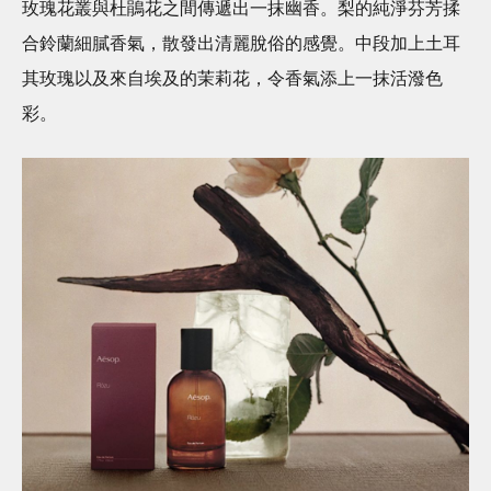
玫瑰花叢與杜鵑花之間傳遞出一抹幽香。梨的純淨芬芳揉
合鈴蘭細膩香氣，散發出清麗脫俗的感覺。中段加上土耳
其玫瑰以及來自埃及的茉莉花，令香氣添上一抹活潑色
彩。