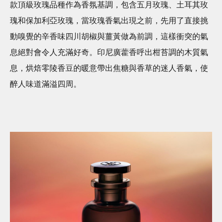
款頂級玫瑰品種作為香氛基調，包含五月玫瑰、土耳其玫
瑰和保加利亞玫瑰，當玫瑰香氣出現之前，先用了直接挑
動嗅覺的辛香味四川胡椒與薑黃做為前調，這樣衝突的氣
息絕對會令人充滿好奇。印尼廣藿香呼出柑苔調的木質氣
息，烘焙零陵香豆的暖意帶出焦糖與香草的迷人香氣，使
醉人味道滿溢四周。