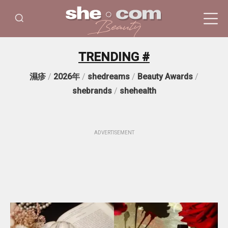
TRENDING #
濕疹
/
2026年
/
shedreams
/
Beauty Awards
/
shebrands
/
shehealth
ADVERTISEMENT