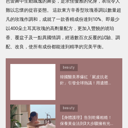
芭蕾舞中生動飄逸的舞姿，是永恆優雅的化身，表現令人
難以忘懷的從容姿態。 這款東方辛香型玫瑰香調以數量超
凡的玫瑰作調和，成就了一款香精成份達到10%、即最少
以400朵土耳其玫瑰的高劑量配方，更加入豐饒的琥珀
香、覆盆子及一點異國情調，經過數百次反覆的試驗、調
配、改良，使所有成份都能達到精準的完美平衡。
beauty
韓國醫美界爆紅「屍皮抗老
針」引發全球熱議！用遺體皮
膚製膠原蛋白？網紅大讚「痛
到極致但還原BB肌」
beauty
【身體護理】告別乾癢粗糙！
保養黃金法則3大步驟擁有光