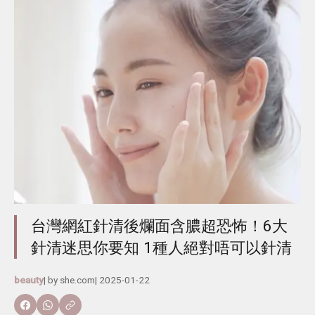
台灣網紅針清後爛面含膿超恐怖！6大
針清迷思你要知 1種人絕對唔可以針清
beauty
| by
she.com
|
2025-01-22