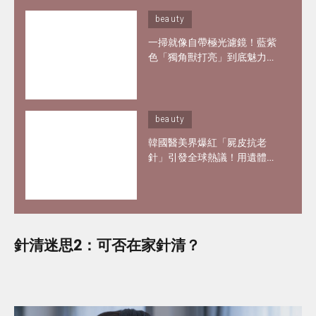
beauty
一掃就像自帶極光濾鏡！藍紫
色「獨角獸打亮」到底魅力何
在？6款夢幻打亮推薦 輕鬆畫
出韓妞空靈仙氣妝感
beauty
韓國醫美界爆紅「屍皮抗老
針」引發全球熱議！用遺體皮
膚製膠原蛋白？網紅大讚「痛
到極致但還原BB肌」
針清迷思2：可否在家針清？