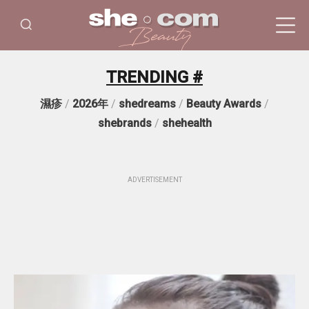
TRENDING #
濕疹
/
2026年
/
shedreams
/
Beauty Awards
/
shebrands
/
shehealth
ADVERTISEMENT