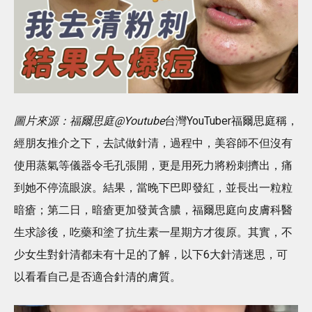
圖片來源：福爾思庭@Youtube
台灣YouTuber福爾思庭稱，
經朋友推介之下，去試做針清，過程中，美容師不但沒有
使用蒸氣等儀器令毛孔張開，更是用死力將粉刺擠出，痛
到她不停流眼淚。結果，當晚下巴即發紅，並長出一粒粒
暗瘡；第二日，暗瘡更加發黃含膿，福爾思庭向皮膚科醫
生求診後，吃藥和塗了抗生素一星期方才復原。其實，不
少女生對針清都未有十足的了解，以下6大針清迷思，可
以看看自己是否適合針清的膚質。