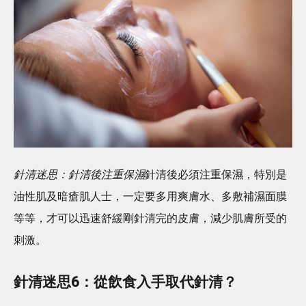
針清迷思：針清後注重保濕
針清後必須注重保濕，特別是
油性肌及暗瘡肌人士，一定要多用爽膚水、多敷補濕面膜
等等，才可以迅速舒緩剛針清完的皮膚，減少肌膚所受的
刺激。
針清迷思6：從飲食入手取代針清？