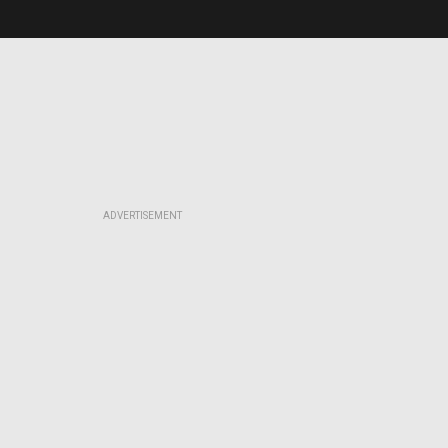
ADVERTISEMENT