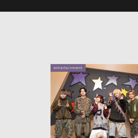
entertainment