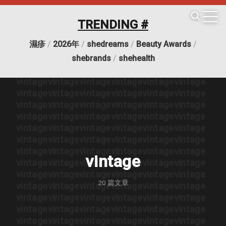
vintage
vintage
vintage
vintage
vintage
vintage
vintage
vintage
vintage
vintage
vintage
vintage
TRENDING #
vintage
vintage
vintage
vintage
vintage
vintage
vintage
vintage
vintage
vintage
vintage
vintage
濕疹
/
2026年
/
shedreams
/
Beauty Awards
/
vintage
vintage
vintage
vintage
vintage
vintage
vintage
vintage
vintage
vintage
vintage
vintage
shebrands
/
shehealth
vintage
vintage
vintage
vintage
vintage
vintage
vintage
vintage
vintage
vintage
vintage
vintage
vintage
vintage
vintage
vintage
vintage
vintage
vintage
vintage
vintage
vintage
vintage
vintage
vintage
vintage
vintage
vintage
vintage
vintage
vintage
vintage
vintage
vintage
vintage
vintage
vintage
vintage
vintage
vintage
vintage
vintage
vintage
vintage
vintage
vintage
vintage
vintage
vintage
vintage
vintage
vintage
vintage
vintage
vintage
vintage
vintage
vintage
vintage
vintage
vintage
20
篇文章
vintage
vintage
vintage
vintage
vintage
vintage
vintage
vintage
vintage
vintage
vintage
vintage
vintage
vintage
vintage
vintage
vintage
vintage
vintage
vintage
vintage
vintage
vintage
vintage