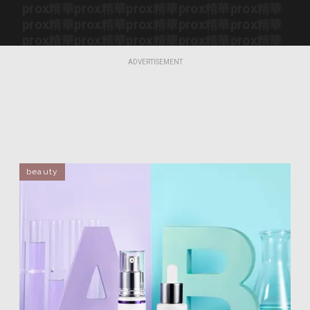
prox精華
prox精華
prox精華
prox精華
prox精華
prox精華
prox精華
prox精華
prox精華
prox精華
prox精華
prox精華
prox精華
prox精華
prox精華
prox精華
prox精華
prox精華
prox精華
prox精華
ADVERTISEMENT
prox精華
prox精華
prox精華
prox精華
prox精華
prox精華
prox精華
prox精華
prox精華
prox精華
prox精華
prox精華
prox精華
prox精華
prox精華
prox精華
prox精華
prox精華
prox精華
prox精華
prox精華
prox精華
prox精華
prox精華
prox精華
prox精華
prox精華
prox精華
prox精華
prox精華
prox精華
prox精華
prox精華
prox精華
prox精華
beauty
prox精華
prox精華
prox精華
prox精華
prox精華
prox精華
prox精華
prox精華
prox精華
prox精華
prox精華
prox精華
prox精華
prox精華
prox精華
prox精華
prox精華
prox精華
prox精華
prox精華