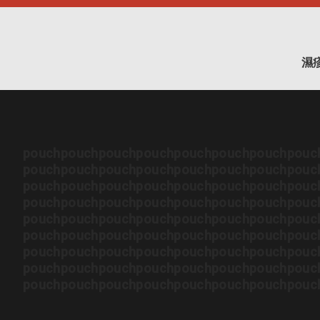
濕
pouch
pouch
pouch
pouch
pouch
pouch
pouch
pouc
pouch
pouch
pouch
pouch
pouch
pouch
pouch
pouc
pouch
pouch
pouch
pouch
pouch
pouch
pouch
pouc
pouch
pouch
pouch
pouch
pouch
pouch
pouch
pouc
pouch
pouch
pouch
pouch
pouch
pouch
pouch
pouc
pouch
pouch
pouch
pouch
pouch
pouch
pouch
pouc
pouch
pouch
pouch
pouch
pouch
pouch
pouch
pouc
pouch
pouch
pouch
pouch
pouch
pouch
pouch
pouc
pouch
pouch
pouch
pouch
pouch
pouch
pouch
pouc