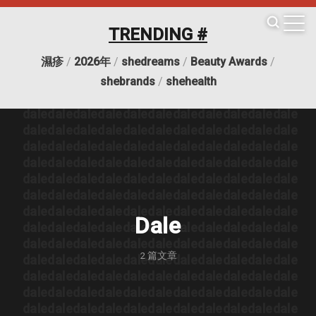
TRENDING #
濕疹
/
2026年
/
shedreams
/
Beauty Awards
/
dale
dale
dale
dale
dale
dale
dale
dale
dale
dale
dale
shebrands
/
shehealth
dale
dale
dale
dale
dale
dale
dale
dale
dale
dale
dale
dale
dale
dale
dale
dale
dale
dale
dale
dale
dale
dale
dale
dale
dale
dale
dale
dale
dale
dale
dale
dale
dale
dale
dale
dale
dale
dale
dale
dale
dale
dale
dale
dale
dale
dale
dale
dale
dale
dale
dale
dale
dale
dale
dale
dale
dale
dale
dale
dale
dale
dale
dale
dale
dale
dale
dale
dale
dale
dale
dale
dale
dale
dale
dale
dale
dale
dale
dale
dale
dale
dale
dale
dale
dale
dale
dale
dale
Dale
dale
dale
dale
dale
dale
dale
dale
dale
dale
dale
dale
dale
dale
dale
dale
dale
dale
dale
dale
dale
dale
dale
2
篇文章
dale
dale
dale
dale
dale
dale
dale
dale
dale
dale
dale
dale
dale
dale
dale
dale
dale
dale
dale
dale
dale
dale
dale
dale
dale
dale
dale
dale
dale
dale
dale
dale
dale
dale
dale
dale
dale
dale
dale
dale
dale
dale
dale
dale