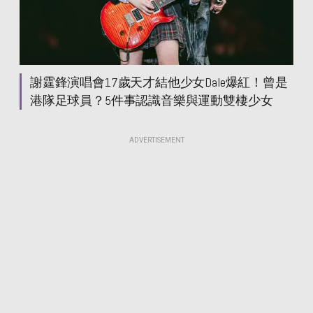
謝霆鋒演唱會17歲天才結他少女Dale爆紅！曾是
港隊足球員？5件事認識音樂與運動雙棲少女
ADVERTISEMENT