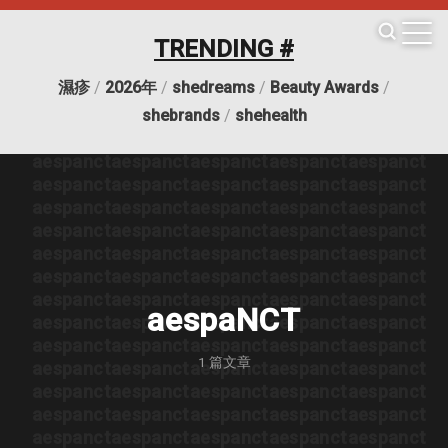
aespanct
aespanct
aespanct
aespanct
aespanct
aespanct
aespanct
aespanct
aespanct
aespanct
TRENDING #
aespanct
aespanct
aespanct
aespanct
aespanct
aespanct
aespanct
aespanct
aespanct
aespanct
濕疹
/
2026年
/
shedreams
/
Beauty Awards
/
aespanct
aespanct
aespanct
aespanct
aespanct
aespanct
aespanct
aespanct
aespanct
aespanct
shebrands
/
shehealth
aespanct
aespanct
aespanct
aespanct
aespanct
aespanct
aespanct
aespanct
aespanct
aespanct
aespanct
aespanct
aespanct
aespanct
aespanct
aespanct
aespanct
aespanct
aespanct
aespanct
aespanct
aespanct
aespanct
aespanct
aespanct
aespanct
aespanct
aespanct
aespanct
aespanct
aespanct
aespanct
aespanct
aespanct
aespanct
aespanct
aespanct
aespanct
aespanct
aespanct
aespaNCT
aespanct
aespanct
aespanct
aespanct
aespanct
aespanct
aespanct
aespanct
aespanct
aespanct
1
篇文章
aespanct
aespanct
aespanct
aespanct
aespanct
aespanct
aespanct
aespanct
aespanct
aespanct
aespanct
aespanct
aespanct
aespanct
aespanct
aespanct
aespanct
aespanct
aespanct
aespanct