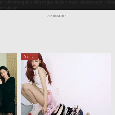
er vivier
roger vivier
roger vivier
roger vivier
roger vivie
er vivier
ADVERTISEMENT
fashion