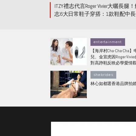
ITZY禮志代言Roger Vivier大曬長
志6大日常鞋子穿搭：1款鞋配中
增高3cm、高筒鞋配什麼褲最顯瘦
entertainment
【海岸村Cha-Cha-Cha
兒、金宣虎因Roger Vivie
對高踭鞋反映必學愛情
shebrides
林心如都選香港品牌拍