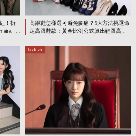
紅！拆
高跟鞋怎樣選可避免腳痛？5大方法挑選命
aire、
定高跟鞋款：黃金比例公式算出鞋跟高
度！哪個時段買鞋才會買對碼數？
fashion