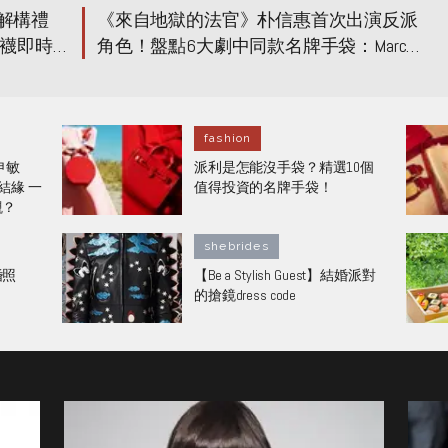
腿！解構禮
《來自地獄的法官》朴信惠首次出演反派
長襪即時
角色！盤點6大劇中同款名牌手袋：Marc
？
Jacobs手袋超符合人設、連惡魔都愛這2款
Hermès手袋？
fashion
】申敏
派利是怎能沒手袋？精選10個
r結緣 一
值得投資的名牌手袋！
觀？
shebrides
婚照
【Be a Stylish Guest】結婚派對
的搶鏡dress code