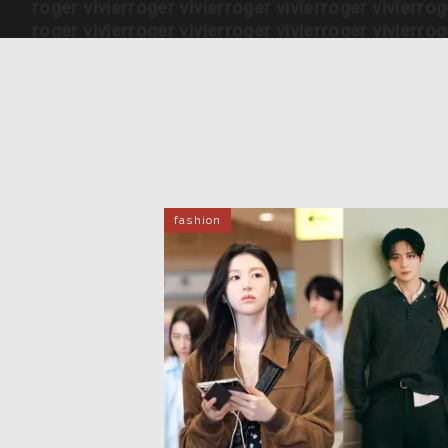
roger vivier
roger vivier
roger vivier
roger vivier
rog
roger vivier
roger vivier
roger vivier
roger vivier
rog
fashion