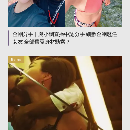
金剛分手｜與小嫻直播中認分手 細數金剛歷任
女友 全部舊愛身材勁索？
living