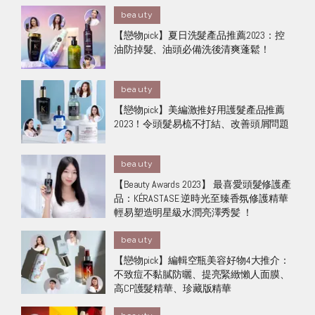
beauty
【戀物pick】夏日洗髮產品推薦2023：控
油防掉髮、油頭必備洗後清爽蓬鬆！
beauty
【戀物pick】美編激推好用護髮產品推薦
2023！令頭髮易梳不打結、改善頭屑問題
beauty
【Beauty Awards 2023】 最喜愛頭髮修護產
品：KÉRASTASE 逆時光至臻香氛修護精華
輕易塑造明星級水潤亮澤秀髪 ！
beauty
【戀物pick】編輯空瓶美容好物4大推介：
不致痘不黏膩防曬、提亮緊緻懶人面膜、
高CP護髮精華、珍藏版精華