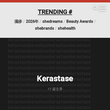
kerastase
kerastase
kerastase
kerastase
kerastase
kerastase
kerastase
kerastase
TRENDING #
kerastase
kerastase
kerastase
kerastase
kerastase
kerastase
kerastase
kerastase
濕疹
/
2026年
/
shedreams
/
Beauty Awards
/
kerastase
kerastase
kerastase
kerastase
kerastase
kerastase
kerastase
kerastase
shebrands
/
shehealth
kerastase
kerastase
kerastase
kerastase
kerastase
kerastase
kerastase
kerastase
kerastase
kerastase
kerastase
kerastase
kerastase
kerastase
kerastase
kerastase
kerastase
kerastase
kerastase
kerastase
kerastase
kerastase
kerastase
kerastase
kerastase
kerastase
kerastase
kerastase
kerastase
kerastase
kerastase
kerastase
Kerastase
kerastase
kerastase
kerastase
kerastase
kerastase
kerastase
kerastase
kerastase
17
篇文章
kerastase
kerastase
kerastase
kerastase
kerastase
kerastase
kerastase
kerastase
kerastase
kerastase
kerastase
kerastase
kerastase
kerastase
kerastase
kerastase