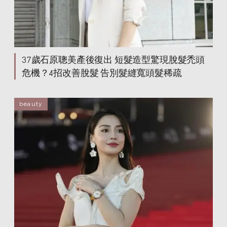
37歲石原聰美產後復出 短髮造型驚現脫髮禿頭
危機？4招改善脫髮 告別髮縫寬頭髮稀疏
beauty