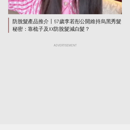
防脫髮產品推介丨57歲李若彤公開維持烏黑秀髮
秘密：靠梳子及XX防脫髮減白髮？
ADVERTISEMENT