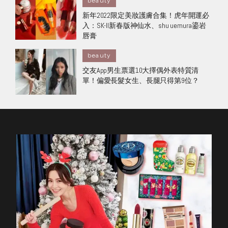
beauty
新年2022限定美妝護膚合集！虎年開運必
入：SK-II新春版神仙水、shu uemura鎏岩
唇膏
beauty
交友App男生票選10大擇偶外表特質清
單！偏愛長髮女生、長腿只得第9位？