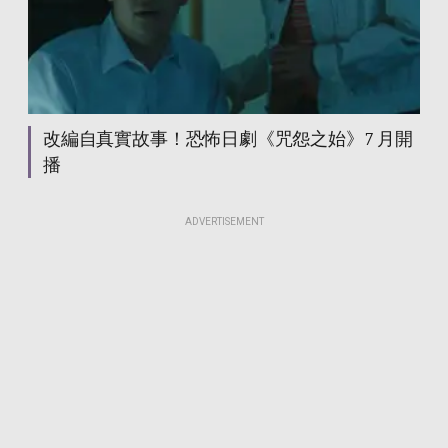
改編自真實故事！恐怖日劇《咒怨之始》7 月開
播
ADVERTISEMENT