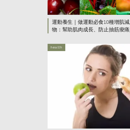
運動養生｜做運動必食10種增肌
物：幫助肌肉成長、防止抽筋痠痛
health