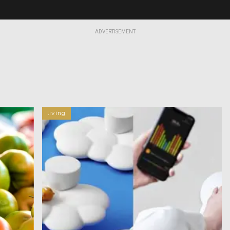
ADVERTISEMENT
living