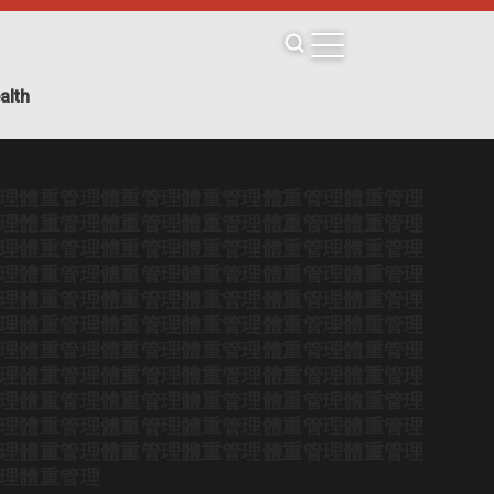
alth
理
體重管理
體重管理
體重管理
體重管理
體重管理
理
體重管理
體重管理
體重管理
體重管理
體重管理
理
體重管理
體重管理
體重管理
體重管理
體重管理
理
體重管理
體重管理
體重管理
體重管理
體重管理
理
體重管理
體重管理
體重管理
體重管理
體重管理
理
體重管理
體重管理
體重管理
體重管理
體重管理
理
體重管理
體重管理
體重管理
體重管理
體重管理
理
體重管理
體重管理
體重管理
體重管理
體重管理
理
體重管理
體重管理
體重管理
體重管理
體重管理
理
體重管理
體重管理
體重管理
體重管理
體重管理
理
體重管理
體重管理
體重管理
體重管理
體重管理
理
體重管理