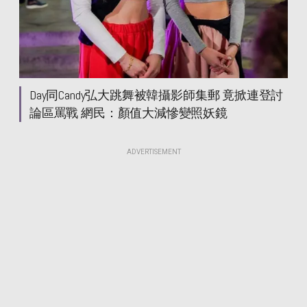
Day同Candy弘大跳舞被韓攝影師集郵 竟掀連登討
論區罵戰 網民：顏值大減慘變照妖鏡
ADVERTISEMENT