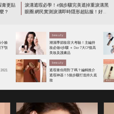
瑕膏更貼
淚溝遮瑕必學！4個步驟完美遮掉重淚溝黑
麼？
眼圈 網民實測淚溝即時隱形超貼服！好用
遮瑕膏推介
beauty
顯小臉
潮濕季節妝容大考驗！主編持
顯下顎
妝必做4步驟 ＋ Dior 7大CP值高
美妝及護膚品
beauty
021
遮瑕膏你用對了嗎？編輯推介
遮瑕神器！5個步驟打造持久底
妝