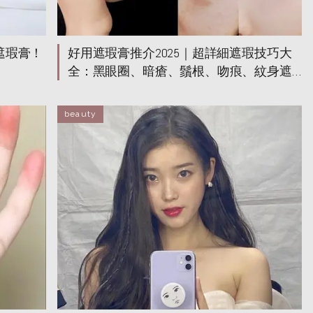
遮瑕膏！
好用遮瑕膏推介2025｜超詳細遮瑕技巧大
全：黑眼圈、暗瘡、鬚根、吻痕、紋身遮
蓋方法！
beauty