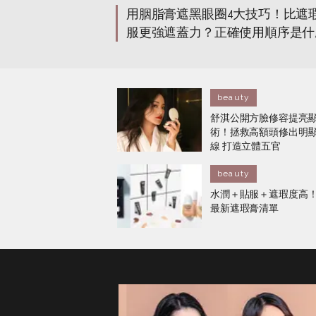
用胭脂膏遮黑眼圈4大技巧！比遮
服更強遮蓋力？正確使用順序是什
beauty
舒淇公開方臉修容提亮
術！拯救高額頭修出明
線 打造立體五官
beauty
水潤＋貼服＋遮瑕度高！2
最新遮瑕膏清單