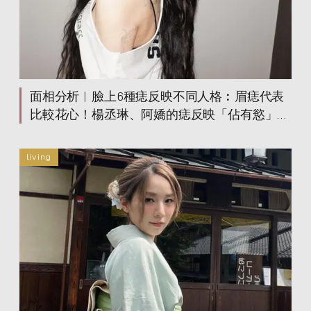
面相分析︳臉上6種痣反映不同人格︰眉痣代表
比較花心！楊丞琳、阿嬌的痣反映「佔有慾」
強？鼻頭是「招財痣」！
living