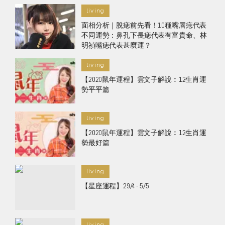
living
面相分析｜脫痣前先看！10種嘴唇痣代表
不同運勢：鼻孔下長痣代表有富貴命、林
明禎嘴痣代表甚麼運？
living
【2020鼠年運程】雲文子解說︰12生肖運
勢平平篇
living
【2020鼠年運程】雲文子解說︰12生肖運
勢最好篇
living
【星座運程】29/4 - 5/5
living