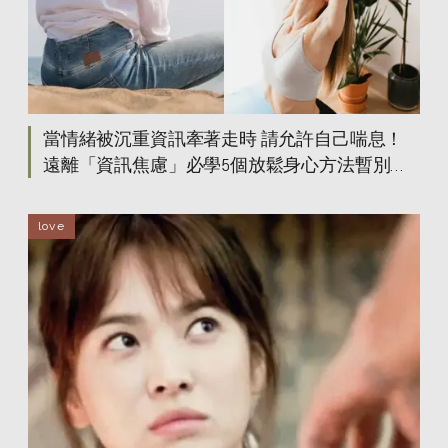
當情緒被沉重資訊牽著走時 請允許自己喘息！
遠離「資訊焦慮」必學5個放鬆身心方法暫別負
能量！ 54321接地法是什麼？
love