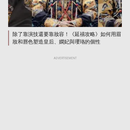
除了靠演技還要靠妝容！《延禧攻略》如何用眉
妝和唇色塑造皇后、嫻妃與瓔珞的個性
ADVERTISEMENT