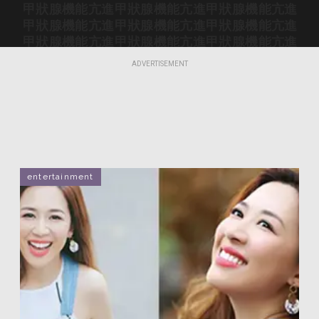
甲狀腺機能亢進
甲狀腺機能亢進
甲狀腺機能亢進
甲狀腺機能亢進
甲狀腺機能亢進
甲狀腺機能亢進
甲狀腺機能亢進
甲狀腺機能亢進
甲狀腺機能亢進
甲狀腺機能亢進
甲狀腺機能亢進
甲狀腺機能亢進
ADVERTISEMENT
甲狀腺機能亢進
甲狀腺機能亢進
甲狀腺機能亢進
甲狀腺機能亢進
甲狀腺機能亢進
甲狀腺機能亢進
甲狀腺機能亢進
甲狀腺機能亢進
甲狀腺機能亢進
甲狀腺機能亢進
甲狀腺機能亢進
甲狀腺機能亢進
甲狀腺機能亢進
甲狀腺機能亢進
甲狀腺機能亢進
甲狀腺機能亢進
甲狀腺機能亢進
甲狀腺機能亢進
甲狀腺機能亢進
甲狀腺機能亢進
甲狀腺機能亢進
entertainment
甲狀腺機能亢進
甲狀腺機能亢進