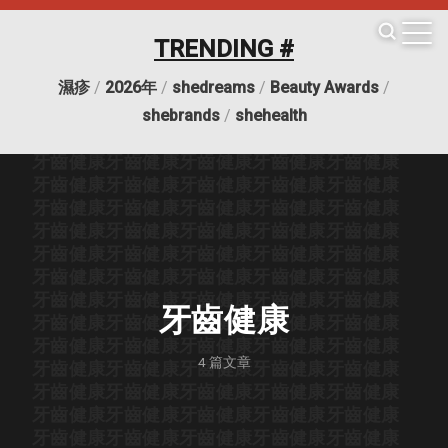
牙齒健康
牙齒健康
牙齒健康
牙齒健康
牙齒健康
牙齒健康
牙齒健康
牙齒健康
牙齒健康
牙齒健康
TRENDING #
牙齒健康
牙齒健康
牙齒健康
牙齒健康
牙齒健康
牙齒健康
牙齒健康
牙齒健康
牙齒健康
牙齒健康
濕疹
/
2026年
/
shedreams
/
Beauty Awards
/
牙齒健康
牙齒健康
牙齒健康
牙齒健康
牙齒健康
牙齒健康
牙齒健康
牙齒健康
牙齒健康
牙齒健康
shebrands
/
shehealth
牙齒健康
牙齒健康
牙齒健康
牙齒健康
牙齒健康
牙齒健康
牙齒健康
牙齒健康
牙齒健康
牙齒健康
牙齒健康
牙齒健康
牙齒健康
牙齒健康
牙齒健康
牙齒健康
牙齒健康
牙齒健康
牙齒健康
牙齒健康
牙齒健康
牙齒健康
牙齒健康
牙齒健康
牙齒健康
牙齒健康
牙齒健康
牙齒健康
牙齒健康
牙齒健康
牙齒健康
牙齒健康
牙齒健康
牙齒健康
牙齒健康
牙齒健康
牙齒健康
牙齒健康
牙齒健康
牙齒健康
牙齒健康
牙齒健康
牙齒健康
牙齒健康
牙齒健康
牙齒健康
牙齒健康
牙齒健康
牙齒健康
牙齒健康
牙齒健康
4
篇文章
牙齒健康
牙齒健康
牙齒健康
牙齒健康
牙齒健康
牙齒健康
牙齒健康
牙齒健康
牙齒健康
牙齒健康
牙齒健康
牙齒健康
牙齒健康
牙齒健康
牙齒健康
牙齒健康
牙齒健康
牙齒健康
牙齒健康
牙齒健康