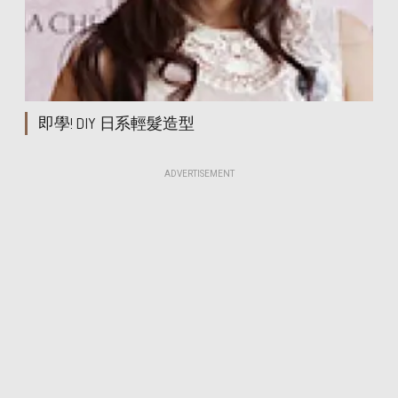
即學! DIY 日系輕髮造型
ADVERTISEMENT