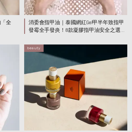
的「全
消委會指甲油｜泰國網紅Gel甲半年致指甲
發霉全手發炎！8款凝膠指甲油安全之選
$88平價滿分
beauty