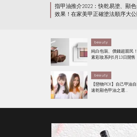
指甲油推介2022：快乾易塗、顯色仿
效果！在家美甲正確塗法順序大公
beauty
純白包裝、價錢超親民！Z
素彩妝系列5月13日開售
beauty
【戀物PICK】自己甲油
速乾顯色甲油之選...