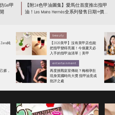
Gel甲
【附24色甲油圖集】愛馬仕首度推出指甲
開
油！Les Mains Hermès全系列發售日期+價錢
大公開
beauty
ara純
【2020美甲】沒有美甲店也能
把指甲變得亮麗！今個夏天必
入手的指甲油清單｜美甲
entertainment
自己搽，
再度挑戰皇室傳統？梅根孕肚
現身英國時尚大獎 指甲油竟成
批評之處