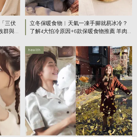
「三伏
立冬保暖食物︳天氣一凍手腳就易冰冷？
族群與
了解4大怕冷原因+6款保暖食物推薦 羊肉
補血益氣、紅棗桂圓暖宮養顏
health