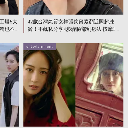
工爆5大
42歲台灣氣質女神張鈞甯素顏近照超凍
餐也不
齡！不藏私分享4步驟臉部刮痧法 按摩1位
置可排出體內毒素？
entertainment