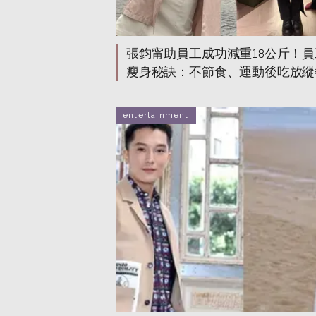
張鈞甯助員工成功減重18公斤！員
瘦身秘訣：不節食、運動後吃放縱
反彈
entertainment