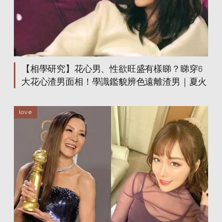
【相學研究】花心男、性欲旺盛有樣睇？睇穿6
大花心渣男面相！學識鑑貌辨色遠離渣男｜夏火
love