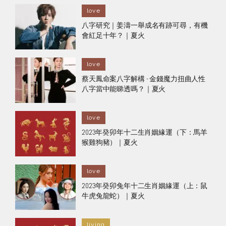
love
八字研究｜姜濤一舉成名有跡可尋，有機
會紅足十年？｜夏火
love
蔡天鳳命案八字解構 - 金錢魔力扭曲人性
八字當中能睇透嗎？｜夏火
love
2023年癸卯年十二生肖姻緣運（下：馬羊
猴雞狗豬）｜夏火
love
2023年癸卯兔年十二生肖姻緣運（上：鼠
牛虎兔龍蛇）｜夏火
living