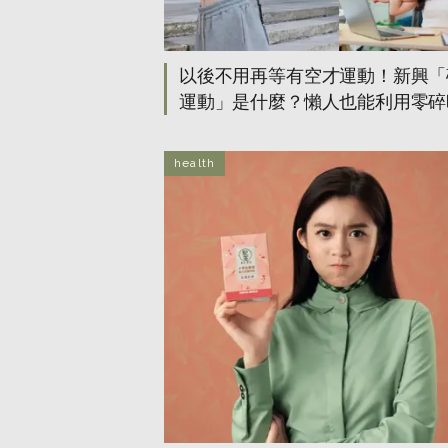
以後不用再等有空才運動！新興「
運動」是什麼？懶人也能利用零碎
健康
health