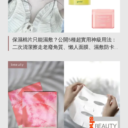
保濕棉片只能濕敷？公開5種超實用神級用法：
二次清潔擦走老廢角質、懶人面膜、濕敷防卡粉
+4款大熱產品推薦！
beauty