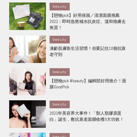
beauty
【戀物pick】好用保濕／清潔面膜推薦
2022：即時急救補水抗炎症、溫和煥膚去
角質！
beauty
凍齡肌膚靠生活習慣！你要記住10個抗衰
老守則
beauty
【戀物pick #beauty】編輯部好用推介！面
膜GoodPick
beauty
2021年美容界大事件！「類人類膠原蛋
白」誕生，敷抗衰老面膜收穫9大功效！
beauty