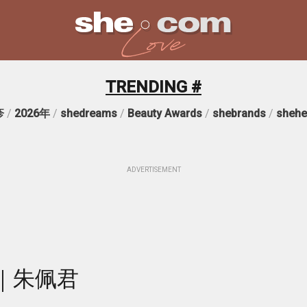
TRENDING #
疹
/
2026年
/
shedreams
/
Beauty Awards
/
shebrands
/
shehe
ADVERTISEMENT
｜朱佩君