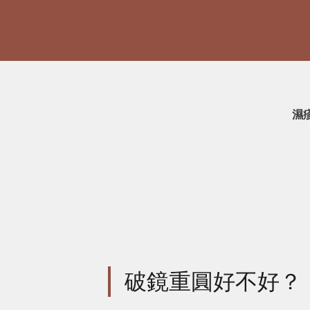
濕
破鏡重圓好不好？