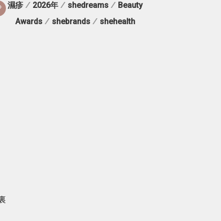
濕疹
/
2026年
/
shedreams
/
Beauty
Awards
/
shebrands
/
shehealth
裏