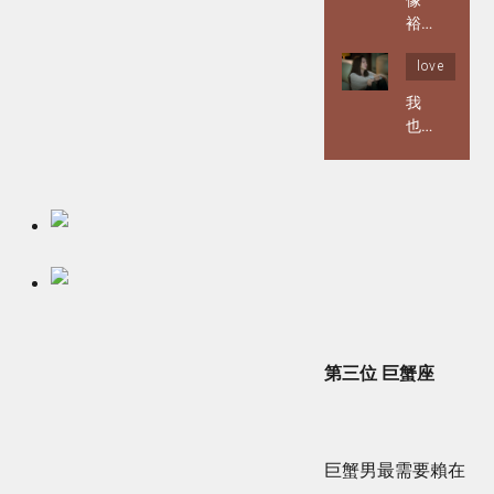
像
裕
美
love
與
林
我
作
也
這
曾
樣
經
的
如
愛
此
情
不
｜
安
周
｜
靈
周
山
靈
山
第三位 巨蟹座
巨蟹男最需要賴在