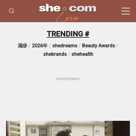
TRENDING #
濕疹
/
2026年
/
shedreams
/
Beauty Awards
/
shebrands
/
shehealth
ADVERTISEMENT