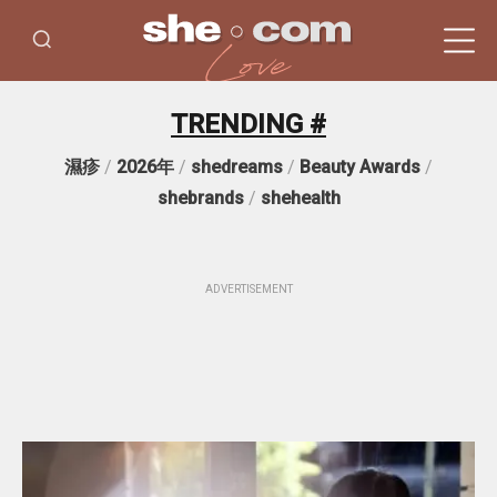
TRENDING #
濕疹
/
2026年
/
shedreams
/
Beauty Awards
/
shebrands
/
shehealth
ADVERTISEMENT