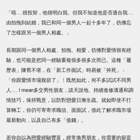
「唔……很投契，他很明白我。但我不知道他是否適合我……
由拍拖到結婚，我已和同一個男人一起十多年了，彷彿忘
了怎樣跟另一個男人相處。」
長期跟同一個男人相處、拍拖、相愛，彷彿對愛情很有經
驗，也可能是把同一經驗重複很多很多次而已。這種「履
歷表」陳舊不堪，在「新工作面試」時易被「捽死」﹕
「你跟愛情市場脫節了」﹗既然如此，何不多試試不同男
人…… I mean多交男性朋友，談天說地、持續進修溝通和調
情技巧，保持戰意，以防對戀愛日漸生疏。就如即使不打
算轉工，你仍可寄寄求職信、面面試，借此了解求職市場
最新動向，以及自己有多「值錢」。
若你自以為戀愛經驗豐富，經常換男朋友，你需要的卻是