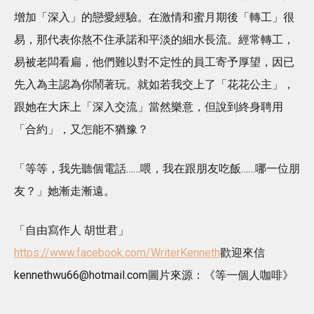
增加「深入」的戀愛經驗。在激情和蜜月期後「轉工」很
易，那代表你熬不住承諾和平淡的細水長流。經常轉工，
易被老闆看扁，他們難以對不定性的員工寄予厚望，因已
先入為主認為你鬧著玩。就如若我交上了「花花公主」，
跟她在大床上「深入交流」當然樂意，但說到終身聘用
「合約」，又怎能不猶豫？
「等等，我先聽個電話……喂，我在跟朋友吃飯……哪一位朋
友？」她漸走漸遠。
「自由寫作人 胡世君」
https://www.facebook.com/WriterKenneth
歡迎來信
kennethwu66@hotmail.com
圖片來源：《等一個人咖啡》