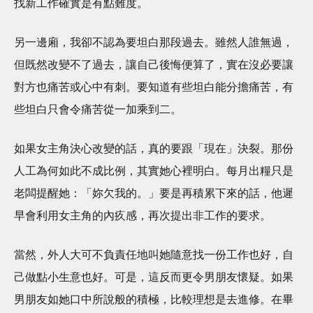
找新工作確實是有點難度。
另一邊廂，我卻不認為要坦白那段過去。雖然人誰無過，
但既然改變不了過去，讓自己後悔便算了，實在沒必要讓
對方也痛苦或心中有刺。要知道有些坦白能分擔痛苦，有
些坦白只會令痛苦從一加乘到二。
如果女主角決心改變的話，真的要跟「現在」決裂。那份
人工為何如此不成比例，其實她心裡明白。每月出糧只是
老闆提醒她：「妳欠我的。」要是再積累下來的話，他遲
早會利用女主角的內疚感，再次提出非工作的要求。
當然，外人大可不負責任地叫她隨意找一份工作也好，自
己做點小生意也好。可是，這反而更令男朋友懷疑。如果
男朋友如她口中所說般的積極，比較理想是去進修。在畢