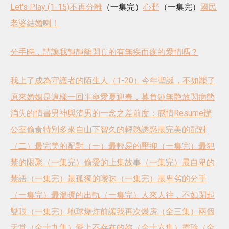
Let's Play (1-15)
不再分離
（一集完）
心野
（一集完）
國民
老婆結婚喇！
分手時，請讓我靜靜離開
真的有無疾而疼的愛情嗎？
我上了成為守護者的陌生人（1-20）
今年聖誕，不如罷了
原來婚姻是這樣一回事
寧愛夏迎春，莫負鍾無艷
放閃病態
消失的情書
男神與渣男的一念之差
前度：感情Resume
辦
公室偷食特別多
來自山下智久的輕熟誘惑
最完美的配對
（二）
最完美的配對（一）
最輕易的壓抑（一集完）
最犯
禁的限聚（一集完）
偷愛的上集故事（一集完）
最自卑的
禁語（一集完）
最孤獨的曖昧（一集完）
最卑劣的分手
（一集完）
最溫暖的出軌（一集完）
人來人往，不如閉起
雙眼（一集完）
地球爆炸前讓我再次爆房（全三集）
兩個
天堂（全十九集）
愛上不存在的妳（全十六集）
靈玲（全