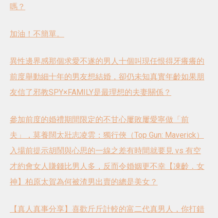
嗎？
加油！不簡單。
異性邊界感
那個求愛不遂的男人
十個叫現任恨得牙癢癢的
前度舉動
細十年的男友想結婚，卻仍未知真實年齡
如果朋
友信了邪教
SPY×FAMILY是最理想的夫妻關係？
參加前度的婚禮
期間限定的不甘心
屢敗屢愛
寧做「前
夫」，莫養闊太
壯志凌雲：獨行俠（Top Gun: Maverick）
入場前提示
胡鬧與心思的一線之差
有時間就要見 vs 有空
才約會
女人賺錢比男人多，反而令婚姻更不幸
【凍齡．女
神】柏原太賀
為何被渣男出賣的總是美女？
【真人真事分享】喜歡斤斤計較的富二代
真男人，你打錯