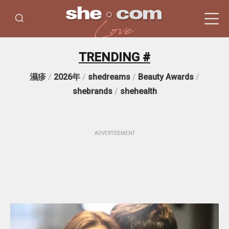
TRENDING #
濕疹
/
2026年
/
shedreams
/
Beauty Awards
/
shebrands
/
shehealth
ADVERTISEMENT