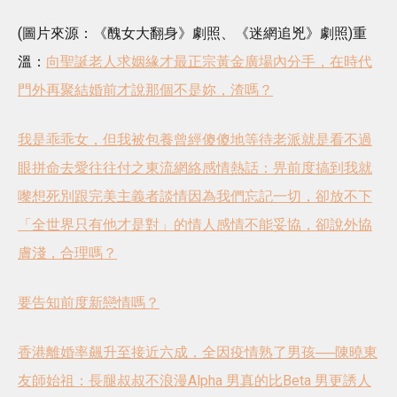
(圖片來源：《醜女大翻身》劇照、《迷網追兇》劇照)重
溫：
向聖誕老人求姻緣才最正宗
黃金廣場內分手，在時代
門外再聚
結婚前才說那個不是妳，渣嗎？
我是乖乖女，但我被包養
曾經傻傻地等待
老派就是看不過
眼
拼命去愛往往付之東流
網絡感情熱話：畀前度搞到我就
嚟想死
別跟完美主義者談情
因為我們忘記一切，卻放不下
「全世界只有他才是對」的情人
感情不能妥協，卻說外協
膚淺，合理嗎？
要告知前度新戀情嗎？
香港離婚率飆升至接近六成，全因疫情
熟了男孩──陳曉東
友師始祖：長腿叔叔不浪漫
Alpha 男真的比Beta 男更誘人