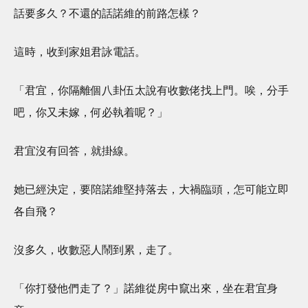
話要多久？不還的話諾維的前路怎樣？
這時，收到家姐君詠電話。
「君宜，你隔離個八卦伍太說有收數佬找上門。唉，分手
吧，你又未嫁，何必執着呢？」
君宜沒有回答，就掛線。
她已經決定，要陪諾維堅持落去，大禍臨頭，怎可能立即
各自飛？
沒多久，收數惡人鬧到累，走了。
「你打發他們走了？」諾維從房中竄出來，坐在君宜身