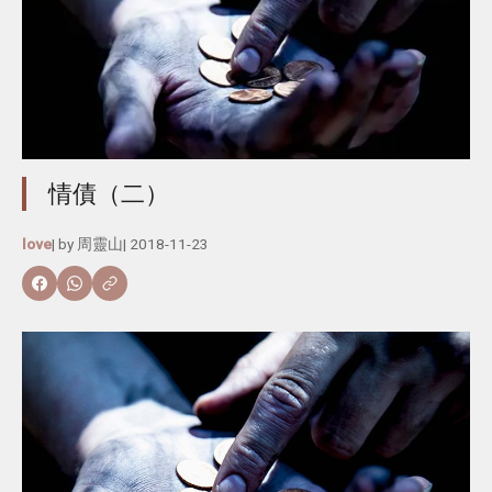
情債（二）
love
| by
周靈山
|
2018-11-23