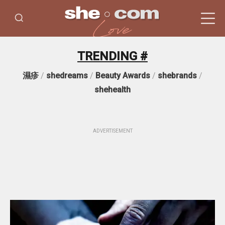
TRENDING #
濕疹
/
shedreams
/
Beauty Awards
/
shebrands
/
shehealth
ADVERTISEMENT