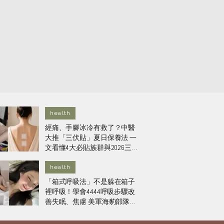
health
經痛、手腳冰冷有救了？中醫
大推「三伏貼」夏日保養法 一
文看懂4大必貼族群與2026三伏
天黃金期！
health
「箱式呼吸法」不是躲在箱子
裡呼吸！學會4444呼吸步驟改
善失眠、焦慮 美軍海豹部隊也
靠這招舒壓！