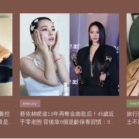
beauty
heal
養控
蔡依林睽違19年再奪金曲歌后！45歲近
旅行
量是
乎零老態 背後靠6個逆齡保養習慣：9點
土不
半睡覺、「7 : 6 : 3 : 3」飲食比例
酸逆