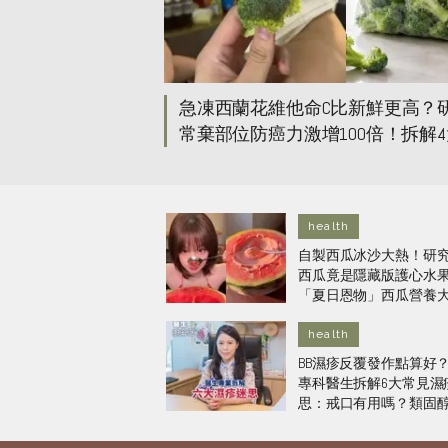
急凍西蘭花維他命C比新鮮更高？
常棄部位防癌力激增100倍！拆解
功效與清洗秘訣
health
自製西瓜冰沙大熱！研
西瓜竟是隱藏版護心水
「夏日恩物」西瓜營養
＋挑選避雷技巧
health
BB濕疹反覆發作點算好
專科醫生拆解6大常見濕
思：戒口有用嗎？類固
癮嗎？