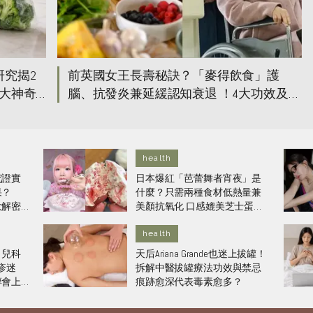
研究揭2
前英國女王長壽秘訣？「麥得飲食」護
4大神奇
腦、抗發炎兼延緩認知衰退 ！4大功效及女
王飲食菜單一次看
health
究證實
日本爆紅「芭蕾舞者宵夜」是
果？
什麼？只需兩種食材低熱量兼
大解密
美顏抗氧化 口感媲美芝士蛋
糕！
health
？兒科
天后Ariana Grande也迷上拔罐！
疹迷
拆解中醫拔罐療法功效與禁忌
醇會上
痕跡愈深代表毒素愈多？