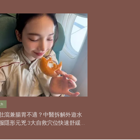
th
肚瀉兼腸胃不適？中醫拆解外遊水
服隱形元兇 3大自救穴位快速舒緩胃
流、脹氣、腹瀉！