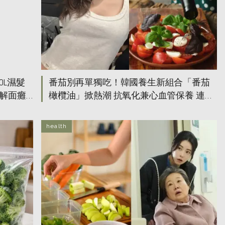
OL濕髮
番茄別再單獨吃！韓國養生新組合「番茄
解面癱
橄欖油」掀熱潮 抗氧化兼心血管保養 連凍
齡女神河智苑都愛！
health