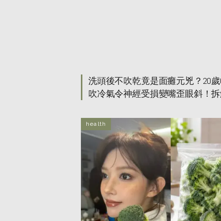
洗頭後不吹乾竟是面癱元兇？20歲
吹冷氣令神經受損變嘴歪眼斜！拆
隱形危機＋5招防面癱方法
health