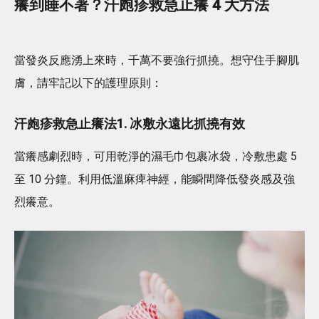
癢到睡不著？汗皰疹救急止癢 4 大方法
當發炎反應湧上來時，千萬不要強行抓撓。想守住手腳肌
膚，請牢記以下的護理原則：
汗皰疹救急止癢法1. 冰敷永遠比抓撓有效
當癢感劇烈時，可用乾淨的濕毛巾包裹冰袋，冷敷患處 5
至 10 分鐘。利用低溫麻痺神經，能瞬間降低發炎感及強
烈癢意。