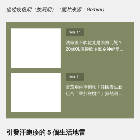
慢性恢復期（脫屑期）（圖片來源：Gemini）
health
洗頭後不吹乾竟是面癱元兇？
20歲OL濕髮吹冷氣令神經受
損變嘴歪眼斜！拆解面癱隱形
危機＋5招防面癱方法
health
番茄別再單獨吃！韓國養生新
組合「番茄橄欖油」掀熱潮 抗
氧化兼心血管保養 連凍齡女神
河智苑都愛！
引發汗皰疹的 5 個生活地雷