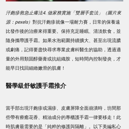
汗皰疹救急止癢法4. 做家務實施「雙層手套法」（圖片來
源：pexels）
對抗汗皰疹就像一場耐力賽，日常的保養遠
比發作後的治療來得重要。保持充足睡眠、清淡飲食，並
隨身攜帶護手霜。如果水泡範圍持續擴大、甚至出現流膿
或劇痛，記得要盡快尋求專業皮膚科醫生的協助，透過適
量的外用類固醇藥膏或抗組織胺，短時間內控制發炎，才
能早日找回細緻嫩滑的肌膚！
醫學級舒敏護手霜推介
當手部出現汗皰疹或濕疹、皮膚屏障全面崩潰時，坊間那
些帶有療癒花香、精油成分的專櫃護手霜一律要移走！此
時肌膚最需要的是「純粹的修護與隔離」。以下美編私心