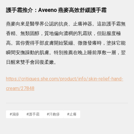
護手霜推介：Aveeno 燕麥高效舒緩護手霜
燕麥向來是醫學界公認的抗炎、止癢神器。這款護手霜無
香精、無類固醇，質地偏向濃稠的乳霜狀，但貼服度極
高。當你覺得手部皮膚開始緊繃、微微發癢時，塗抹它能
瞬間安撫躁動的肌膚。特別推薦在晚上睡前厚敷一層，翌
日醒來雙手會回復柔嫩。
https://critiques.she.com/product/info/skin-relief-hand-
cream/27848
#
濕疹
#
護手霜
#
汗皰疹
#
止癢