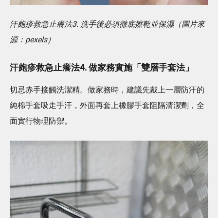
汗皰疹救急止癢法3. 洗手後必須徹底擦乾並保濕（圖片來
源：pexels）
汗皰疹救急止癢法4. 做家務實施「雙層手套法」
切忌赤手接觸洗潔精。做家務時，建議先戴上一層防汗的
純棉手套吸走手汗，外面再套上橡膠手套阻隔清潔劑，全
面實行物理防禦。