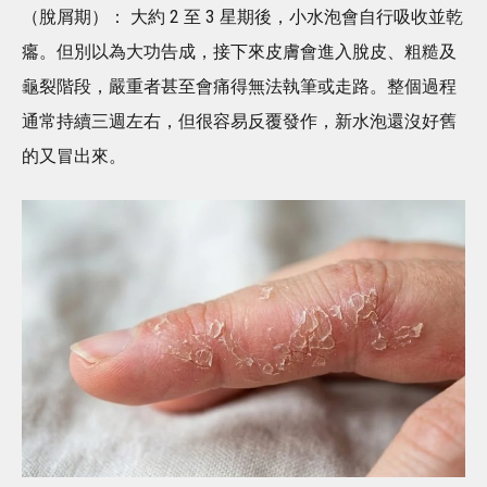
（脫屑期）： 大約 2 至 3 星期後，小水泡會自行吸收並乾
癟。但別以為大功告成，接下來皮膚會進入脫皮、粗糙及
龜裂階段，嚴重者甚至會痛得無法執筆或走路。整個過程
通常持續三週左右，但很容易反覆發作，新水泡還沒好舊
的又冒出來。