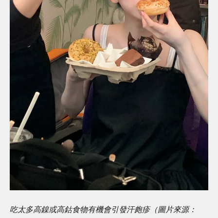
吃太多高鎳或高鈷食物有機會引發汗皰疹（圖片來源：