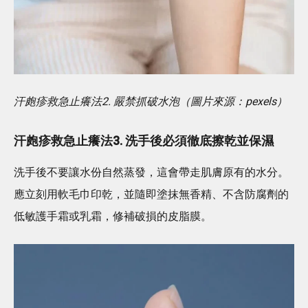
汗皰疹救急止癢法2. 嚴禁抓破水泡（圖片來源：pexels）
汗皰疹救急止癢法3. 洗手後必須徹底擦乾並保濕
洗手後不要讓水份自然蒸發，這會帶走肌膚原有的水分。
應立刻用軟毛巾印乾，並隨即塗抹無香精、不含防腐劑的
低敏護手霜或乳霜，修補破損的皮脂膜。