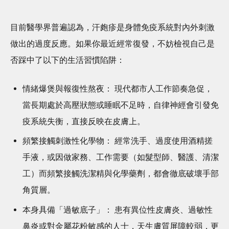
目前醫學界普遍認為，汗皰疹是身體免疫系統對內外刺激
做出的過度反應。如果你最近經常復發，不妨檢視自己是
否踩中了以下的生活習慣陷阱：
情緒爆煲與報復性熬夜： 現代都市人工作節奏急促，
當長期處於高壓狀態或睡眠不足時，自律神經會引發免
疫系統失衡，直接反映在皮膚上。
頻繁接觸刺激性化學物： 經常洗手、過度使用酒精搓
手液，或因做家務、工作需要（如髮型師、醫護、清潔
工）而頻繁接觸洗潔精與化學藥劑，都會徹底破壞手部
角質層。
本身具備「過敏底子」： 患有異位性皮膚炎、過敏性
鼻炎或對金屬花粉敏感的人士，天生膚質屏障較弱，更