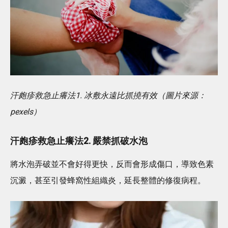
汗皰疹救急止癢法1. 冰敷永遠比抓撓有效（圖片來源：
pexels）
汗皰疹救急止癢法2. 嚴禁抓破水泡
將水泡弄破並不會好得更快，反而會形成傷口，導致色素
沉澱，甚至引發蜂窩性組織炎，延長整體的修復病程。