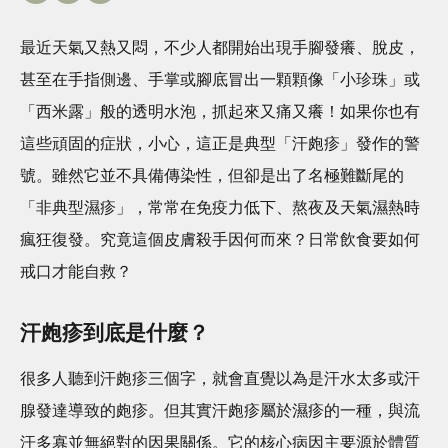
最近天氣又熱又悶，不少人都開始出現手腳發癢、脫皮，
甚至在手指側邊、手掌或腳底冒出一顆顆像「小珍珠」或
「西米露」般的透明水泡，抓起來又痛又癢！如果你也有
這些頑固的症狀，小心，這正是典型「汗皰疹」發作的警
號。雖然它並不具備傳染性，但卻是出了名極難斷尾的
「非典型濕疹」，常常在免疫力低下、熬夜及天氣濕熱時
瘋狂復發。究竟這個皮膚殺手因何而來？日常飲食要如何
戒口才能自救？
汗皰疹到底是什麼？
很多人聽到汗皰疹三個字，就會直覺以為是汗水太多或汗
腺發達導致的皰疹。但其實汗皰疹屬於濕疹的一種，與流
汗多寡並無絕對的因果關係。它的核心病因主要源於體質