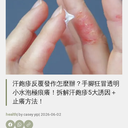
汗皰疹反覆發作怎麼辦？手腳狂冒透明
小水泡極痕癢！拆解汗皰疹5大誘因＋
止癢方法！
health
| by
casey yip
|
2026-06-02