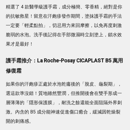
精選了 4 款醫學級護手霜，成分極簡、零香精，絕對是你
的抗敏救星！留意在汗皰疹發作期間，塗抹護手霜的手法
一定要「輕柔點拍」，切忌用力來回摩擦，以免再度刺激
脆弱的水泡。洗手後記得在手部微濕時立刻塗上，鎖水效
果才是最好！
護手霜推介：La Roche-Posay CICAPLAST B5 萬用
修復霜
如果你的汗皰疹正處於水泡乾癟後的「脫皮、龜裂期」，
選這款準沒錯！質地雖然豐潤，但推開後會在雙手形成一
層薄薄的「隱形保護膜」，耐洗之餘還能全面阻隔外界刺
激。內含的 B5 成分能神速促進傷口癒合，緩減因乾燥裂
開的刺痛感。