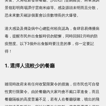
美食、大角咀新發茶餐廳、沙田石門豐鍋雞煲、將軍澳調
景嶺彩明商場譚仔雲南米線等。感染源頭未明而且分散，
恐未來數天確診個案會以倍數增長的大爆發。
港大感染及傳染病中心總監何栢良認為，食肆容易傳播病
毒，提醒市民外出食飯時切勿鬆懈，同時回歸2月時的防
疫態度。以下3個外出食飯時要注意的事，你一定要記
得！
1. 選擇人流較少的餐廳
雖現時政府未有任何收緊限聚令的措施，但市民也可自發
性實行限聚令。由於餐廳內大家均會不戴口罩進食，而且
餐廳隔板的高度普遍不足，若有人在餐廳咳嗽，噴出的飛