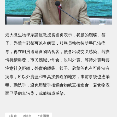
港大微生物學系講座教授袁國勇表示，餐廳的碗碟、筷
子、匙羹全部都可以有病毒，服務員執拾後雙手已沾病
毒，再在廚房送遞食物給食客，便會出現交叉感染。若疫
情持續爆發，市民應減少堂食，改叫外賣。等待外賣時要
注意社交距離，外賣的膠袋、筷子、匙羹等也有可能沾有
病毒，所以外賣盒和餐具接觸過的地方，事前事後也應消
毒。勤洗手，避免用雙手接觸食物或直接進食，若食物表
面已受病毒污染，或能構成感染。
#
餐廳
#
肺炎
#
袁國勇