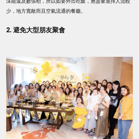
沫能遠及數張枱，所以如要外出吃飯，應盡量選擇人流較
少，地方寬敞而且空氣流通的餐廳。
2. 避免大型朋友聚會